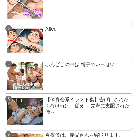
After...
ふんどしの中は 精子でいっぱい
【体育会系イラスト集】告げ口された
くなければ、従え ～先輩に支配された
俺～
今夜僕は、義父さんを寝取ります。