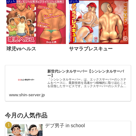
ぴょん
ぴょん
球児vsヘルス
サマラブレスキュー
新世代レンタルサーバー【シンレンタルサーバ
ー】
「シンレンタルサーバー」は、エックスサーバーのシステ
ムをベースに、最新技術を迅速かつ積極的に取り込むこと
を目指したサービスです。エックスサーバーのシステム強
化を先んじて最速適用。圧倒的な速度の優位性を維持しま
す。
www.shin-server.jp
今月の人気作品
デブ男子 in school