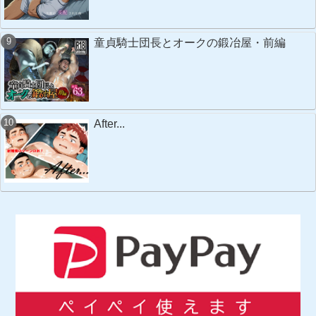
童貞騎士団長とオークの鍛冶屋・前編
After...