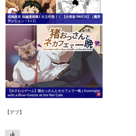
戎橋政造 短編漫画集1 出玉炸裂！！ 【分冊版 PART6】（魔界
テンション！1＋2）
【おさわりゲーム】猪おっさんとネカフェで一晩 | Overnight
with a Boar-Geezer at the Net Cafe
【デブ】