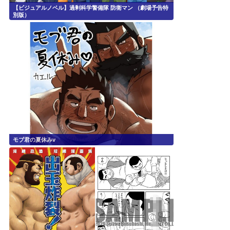
【ビジュアルノベル】過剰科学警備隊 防衛マン （劇場予告特
別版）
モブ君の夏休みv