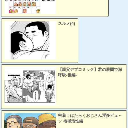
スルメ(4)
【親父デブコミック】君の股間で深
呼吸-後編-
密着！はたらくおじさん淫多ビュ～
ッ 地域活性編