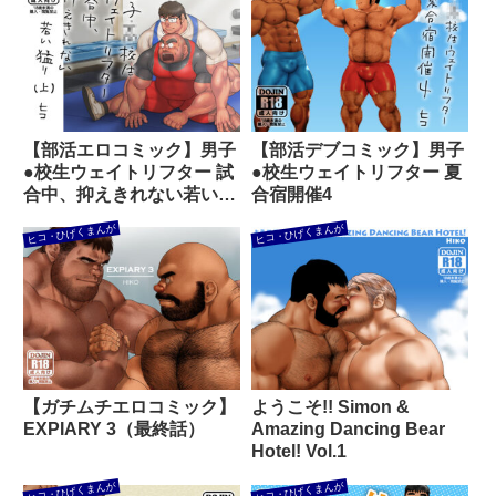
【部活エロコミック】男子
【部活デブコミック】男子
●校生ウェイトリフター 試
●校生ウェイトリフター 夏
合中、抑えきれない若い猛
合宿開催4
り（上）
ヒコ・ひげくまんが
ヒコ・ひげくまんが
【ガチムチエロコミック】
ようこそ!! Simon &
EXPIARY 3（最終話）
Amazing Dancing Bear
Hotel! Vol.1
ヒコ・ひげくまんが
ヒコ・ひげくまんが