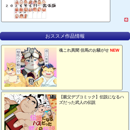
おススメ作品情報
魂これ異聞 但馬のお騒がせ
NEW
【親父デブコミック】伝説になるハ
ズだった武人の伝説