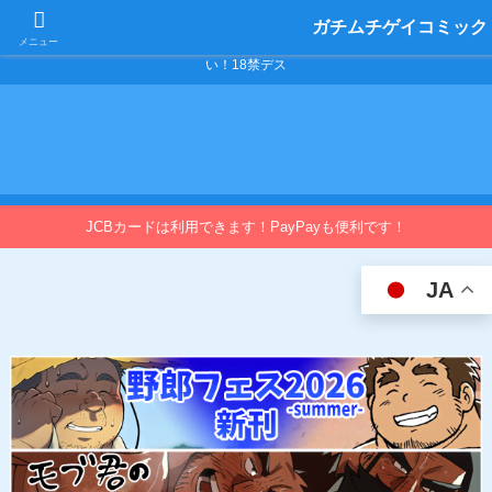
ゲイ向けのエロいコミックを紹介しています。 体育会系、野郎、デブ、男子学
ガチムチゲイコミック
生モノが中心となります。 抜ける小説やエロいゲームもチェックしてくださ
メニュー
い！18禁デス
JCBカードは利用できます！PayPayも便利です！
JA