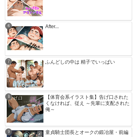
After...
ふんどしの中は 精子でいっぱい
【体育会系イラスト集】告げ口された
くなければ、従え ～先輩に支配された
俺～
童貞騎士団長とオークの鍛冶屋・前編