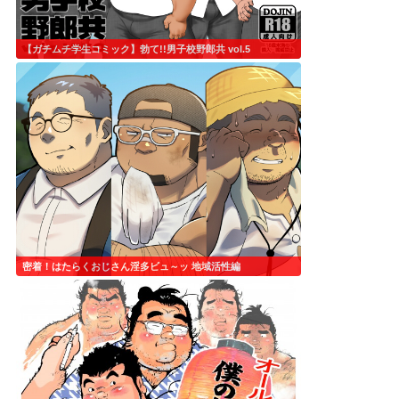
【ガチムチ学生コミック】勃て!!男子校野郎共 vol.5
密着！はたらくおじさん淫多ビュ～ッ 地域活性編