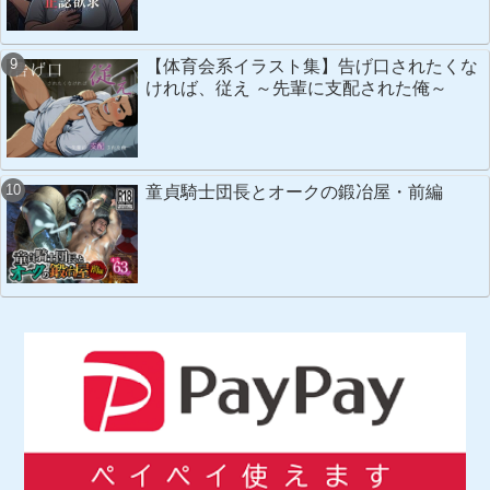
【体育会系イラスト集】告げ口されたくな
ければ、従え ～先輩に支配された俺～
童貞騎士団長とオークの鍛冶屋・前編